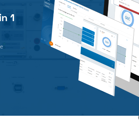
in 1
ie