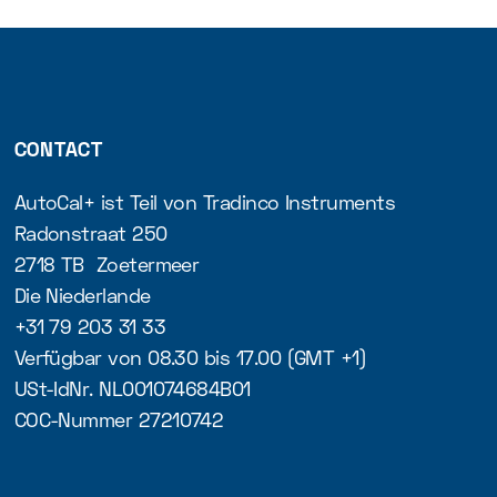
CONTACT
AutoCal+ ist Teil von Tradinco Instruments
Radonstraat 250
2718 TB Zoetermeer
Die Niederlande
+31 79 203 31 33
Verfügbar von 08.30 bis 17.00 (GMT +1)
USt-IdNr. NL001074684B01
COC-Nummer 27210742