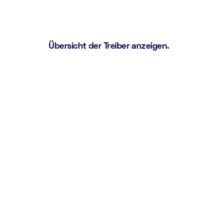
Übersicht der Treiber anzeigen.
Fluke 8845A/46A
Fluke